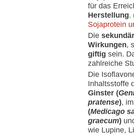
für das Errei
Herstellung
.
Sojaprotein un
Die
sekundär
Wirkungen
, 
giftig
sein. D
zahlreiche St
Die Isoflavo
Inhaltsstoffe
Ginster (
Geni
pratense
)
, i
(
Medicago sa
graecum
)
und
wie Lupine, 