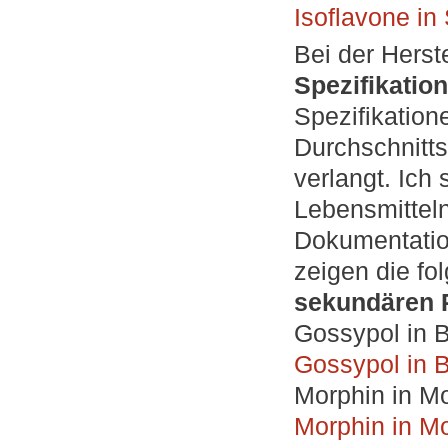
Isoflavone in 
Bei der Herst
Spezifikatio
Spezifikatio
Durchschnitts
verlangt. Ic
Lebensmittel
Dokumentation
zeigen die fo
sekundären P
Gossypol in 
Gossypol in 
Morphin in M
Morphin in M