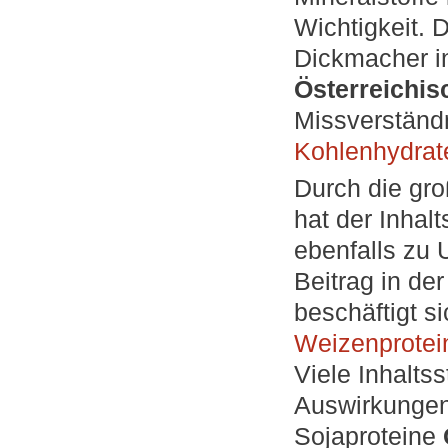
Wichtigkeit. 
Dickmacher in
Österreichis
Missverständ
Kohlenhydrate
Durch die gr
hat der Inhalt
ebenfalls zu
Beitrag in de
beschäftigt s
Weizenprotein
Viele Inhalts
Auswirkungen
Sojaproteine