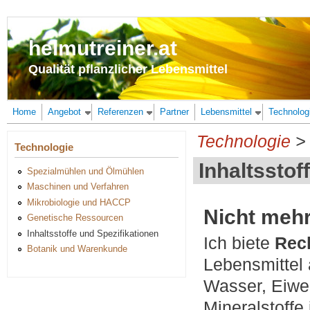
Direkt zum Inhalt
helmutreiner.at
Qualität pflanzlicher Lebensmittel
Home
Angebot
Referenzen
Partner
Lebensmittel
Technolog
Technologie
>
Technologie
Inhaltsstof
Spezialmühlen und Ölmühlen
Maschinen und Verfahren
Mikrobiologie und HACCP
Nicht mehr 
Genetische Ressourcen
Inhaltsstoffe und Spezifikationen
Ich biete
Rech
Botanik und Warenkunde
Lebensmittel 
Wasser, Eiwei
Mineralstoffe 