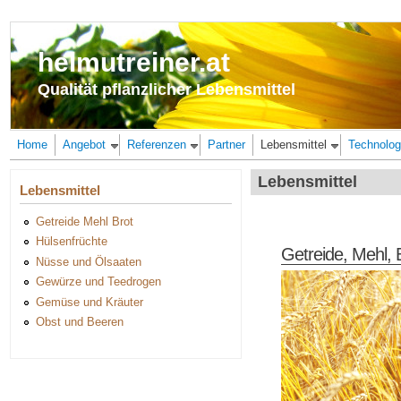
Direkt zum Inhalt
helmutreiner.at
Qualität pflanzlicher Lebensmittel
Home
Angebot
Referenzen
Partner
Lebensmittel
Technolog
Lebensmittel
Lebensmittel
Getreide Mehl Brot
Hülsenfrüchte
Getreide, Mehl, 
Nüsse und Ölsaaten
Gewürze und Teedrogen
Gemüse und Kräuter
Obst und Beeren