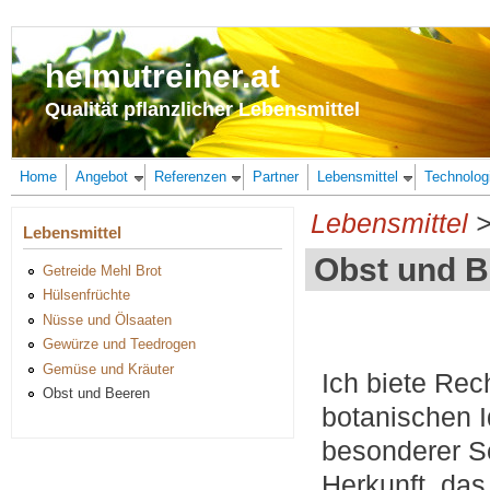
Direkt zum Inhalt
helmutreiner.at
Qualität pflanzlicher Lebensmittel
Home
Angebot
Referenzen
Partner
Lebensmittel
Technolog
Lebensmittel
Lebensmittel
Obst und 
Getreide Mehl Brot
Hülsenfrüchte
Nüsse und Ölsaaten
Gewürze und Teedrogen
Gemüse und Kräuter
Ich biete Rec
Obst und Beeren
botanischen I
besonderer S
Herkunft, das