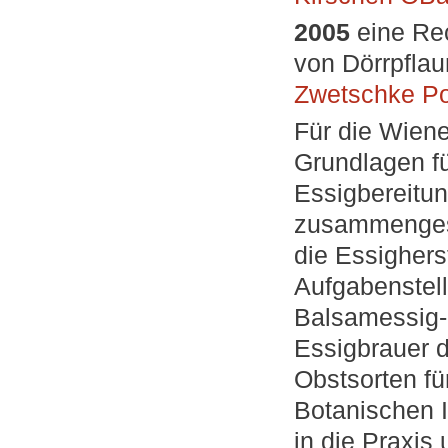
2005
eine Re
von Dörrpflau
Zwetschke P
Für die Wien
Grundlagen f
Essigbereitun
zusammengeste
die Essighers
Aufgabenstell
Balsamessig-H
Essigbrauer d
Obstsorten fü
Botanischen I
in die Praxis