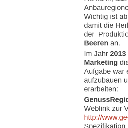
Anbauregion
Wichtig ist a
damit die Her
der Produkti
Beeren
an.
Im Jahr
201
Marketing
di
Aufgabe war 
aufzubauen u
erarbeiten:
GenussRegio
Weblink zur V
http://www.ge
Spezifikatio