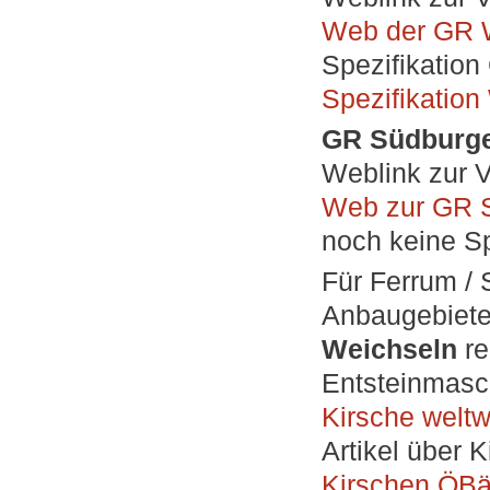
Web der GR 
Spezifikatio
Spezifikatio
GR Südburge
Weblink zur V
Web zur GR S
noch keine Sp
Für Ferrum / 
Anbaugebiete
Weichseln
re
Entsteinmasc
Kirsche weltw
Artikel über 
Kirschen ÖB